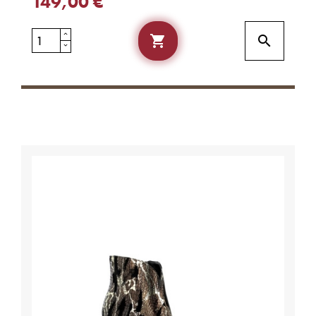
149,00 €

