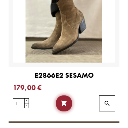
E2866E2 SESAMO
179,00 €

