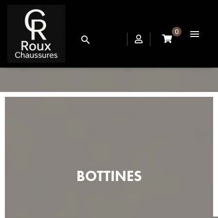
0


BOTTINES