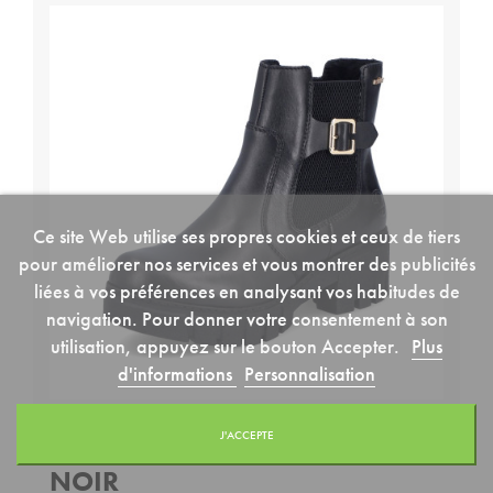
Ce site Web utilise ses propres cookies et ceux de tiers
pour améliorer nos services et vous montrer des publicités
liées à vos préférences en analysant vos habitudes de
navigation. Pour donner votre consentement à son
utilisation, appuyez sur le bouton Accepter.
Plus
d'informations
Personnalisation
J'ACCEPTE
BOTTINE RIEKER 74560-00
NOIR