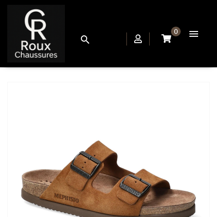
0

