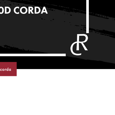
60D CORDA
 corda