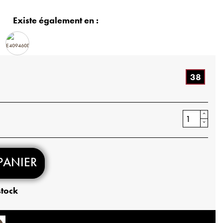
Existe également en :
38
PANIER
stock