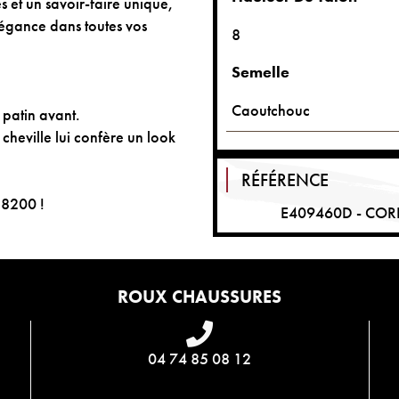
s et un savoir-faire unique,
égance dans toutes vos
8
Semelle
Caoutchouc
u patin avant.
e cheville lui confère un look
RÉFÉRENCE
38200 !
E409460D - CO
ROUX CHAUSSURES
04 74 85 08 12