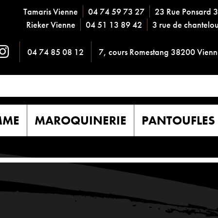
Tamaris Vienne
04 74 59 73 27
23 Rue Ponsard 
Rieker Vienne
04 51 13 89 42
3 rue de chantel
04 74 85 08 12
7, cours Romestang 38200 Vienn
MME
MAROQUINERIE
PANTOUFLES