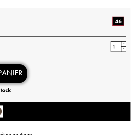
46
PANIER
stock
ait en boutique