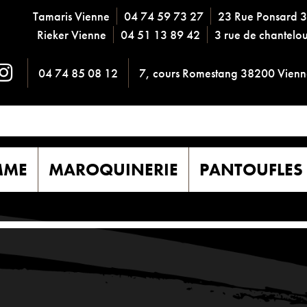
Tamaris Vienne
04 74 59 73 27
23 Rue Ponsard 
Rieker Vienne
04 51 13 89 42
3 rue de chantel
04 74 85 08 12
7, cours Romestang 38200 Vienn
MME
MAROQUINERIE
PANTOUFLES