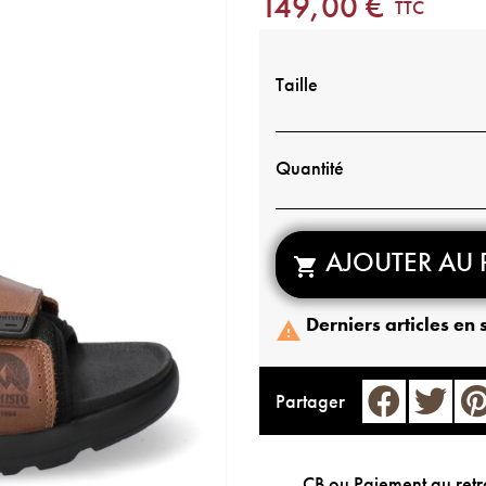
149,00 €
TTC
Taille
Quantité
AJOUTER AU 

Derniers articles en 

Partager
CB ou Paiement au retr