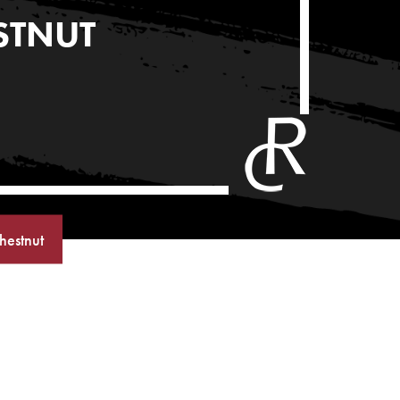
STNUT
hestnut