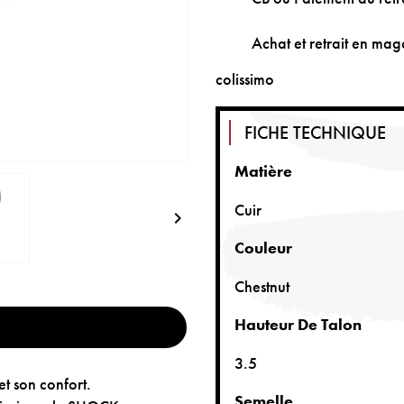
Achat et retrait en maga
colissimo
FICHE TECHNIQUE
Matière
Cuir

Couleur
Chestnut
Hauteur De Talon
3.5
et son confort.
Semelle