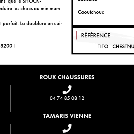
ainsi que le SHOCK-
éduire les chocs au minimum
Caoutchouc
 parfait. La doublure en cuir
RÉFÉRENCE
38200 !
TITO - CHESTN
ROUX CHAUSSURES
04 74 85 08 12
TAMARIS VIENNE