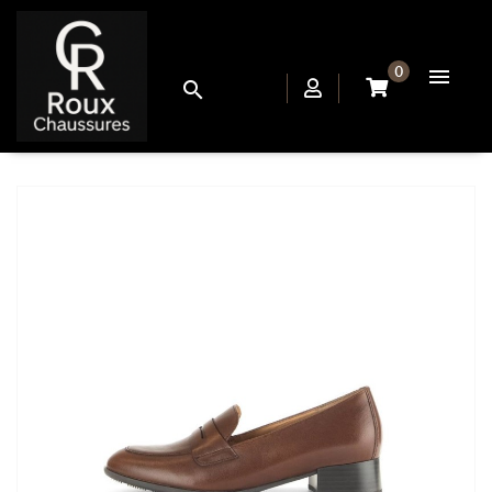
0

