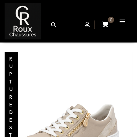
0


R
U
P
T
U
R
E
D
E
S
T