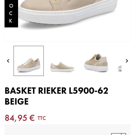
O
C
K


BASKET RIEKER L5900-62
BEIGE
84,95 €
TTC