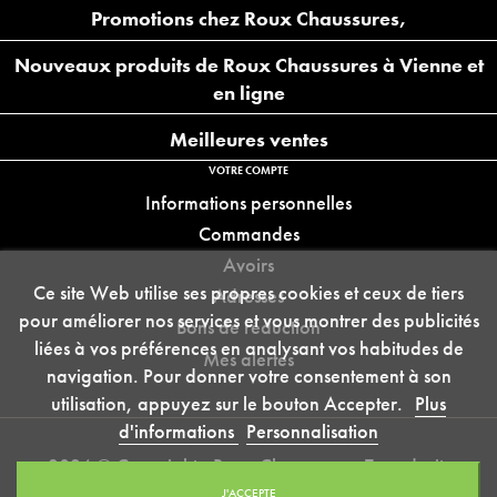
Promotions chez Roux Chaussures,
Nouveaux produits de Roux Chaussures à Vienne et
en ligne
Meilleures ventes
VOTRE COMPTE
Informations personnelles
Commandes
Avoirs
Ce site Web utilise ses propres cookies et ceux de tiers
Adresses
pour améliorer nos services et vous montrer des publicités
Bons de réduction
liées à vos préférences en analysant vos habitudes de
Mes alertes
navigation. Pour donner votre consentement à son
utilisation, appuyez sur le bouton Accepter.
Plus
d'informations
Personnalisation
2026 © Copyright - Roux Chaussures - Tous droits
réservés
J'ACCEPTE