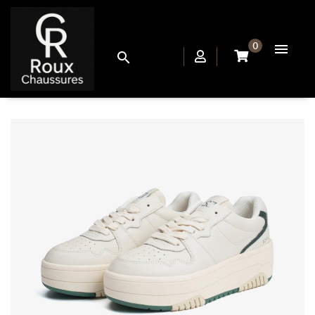
0

