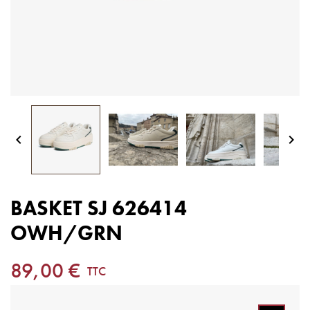


BASKET SJ 626414
OWH/GRN
89,00 €
TTC