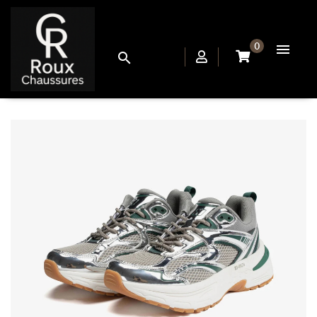
0

