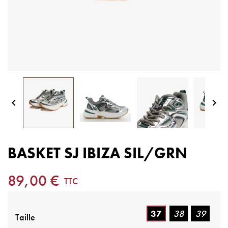


BASKET SJ IBIZA SIL/GRN
89,00 €
TTC
37
38
39
Taille