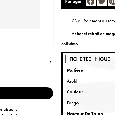
Partager
CB ou Paiement au retr
Achat et retrait en maga
colissimo
FICHE TECHNIQUE

Matière
Arold
Couleur
Fango
us aboutie.
Hauteur De Talon