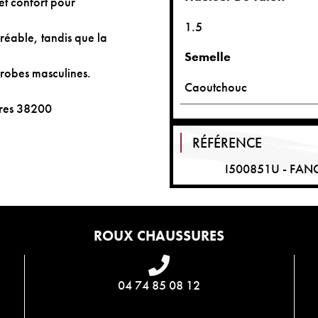
 et confort pour
1.5
éable, tandis que la
Semelle
-robes masculines.
Caoutchouc
ures 38200
RÉFÉRENCE
I500851U - FA
ROUX CHAUSSURES
04 74 85 08 12