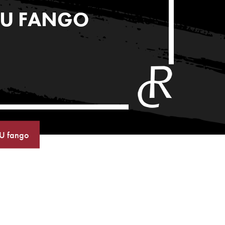
1U FANGO
1U fango