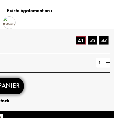
Existe également en :
41
43
44
PANIER
stock