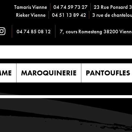
Tamaris Vienne
04 74 59 73 27
23 Rue Ponsard 
Rieker Vienne
04 51 13 89 42
3 rue de chantel
04 74 85 08 12
7, cours Romestang 38200 Vienn
MME
MAROQUINERIE
PANTOUFLES