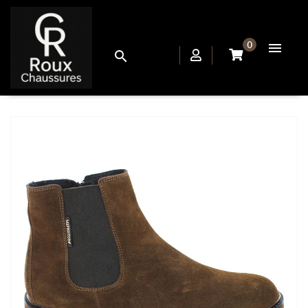
0

