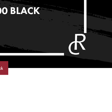
00 BLACK
ck