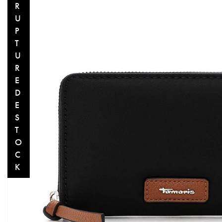
R
U
P
T
U
R
E
D
E
S
T
O
C
K