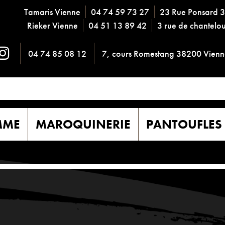
Tamaris Vienne
04 74 59 73 27
23 Rue Ponsard 
Rieker Vienne
04 51 13 89 42
3 rue de chantel
04 74 85 08 12
7, cours Romestang 38200 Vienn
MME
MAROQUINERIE
PANTOUFLES