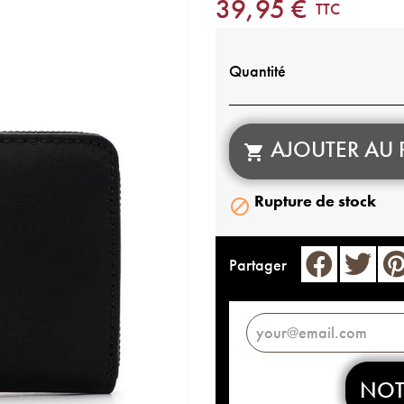
39,95 €
TTC
Quantité
AJOUTER AU 

Rupture de stock

Partager
NOT