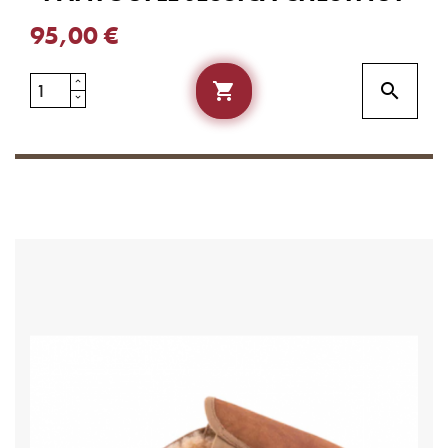
95,00 €

