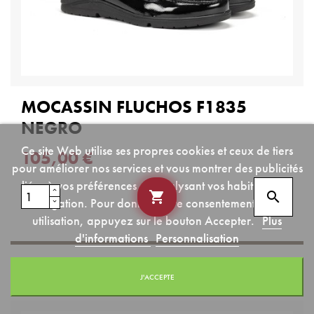
MOCASSIN FLUCHOS F1835
NEGRO
Ce site Web utilise ses propres cookies et ceux de tiers
105,00 €
pour améliorer nos services et vous montrer des publicités
liées à vos préférences en analysant vos habitudes de


navigation. Pour donner votre consentement à son
utilisation, appuyez sur le bouton Accepter.
Plus
d'informations
Personnalisation
J'ACCEPTE