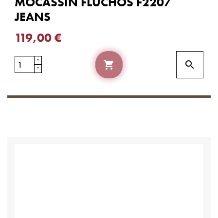
MOCASSIN FLUCHOS F2207
JEANS
119,00 €

